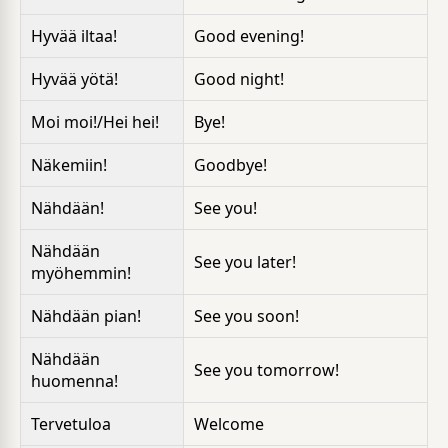
Hyvää iltaa!
Good evening!
Hyvää yötä!
Good night!
Moi moi!/Hei hei!
Bye!
Näkemiin!
Goodbye!
Nähdään!
See you!
Nähdään
See you later!
myöhemmin!
Nähdään pian!
See you soon!
Nähdään
See you tomorrow!
huomenna!
Tervetuloa
Welcome